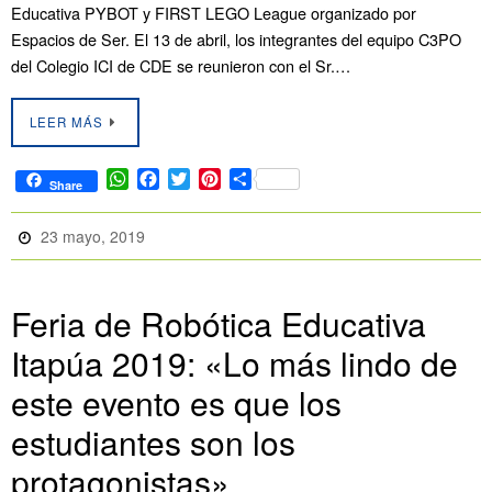
Educativa PYBOT y FIRST LEGO League organizado por
Espacios de Ser. El 13 de abril, los integrantes del equipo C3PO
del Colegio ICI de CDE se reunieron con el Sr.…
LEER MÁS
W
F
T
P
C
Share
h
a
w
i
o
a
c
i
n
m
23 mayo, 2019
t
e
t
t
p
s
b
t
e
a
A
o
e
r
r
p
o
r
e
t
Feria de Robótica Educativa
p
k
s
i
Itapúa 2019: «Lo más lindo de
t
r
este evento es que los
estudiantes son los
protagonistas»