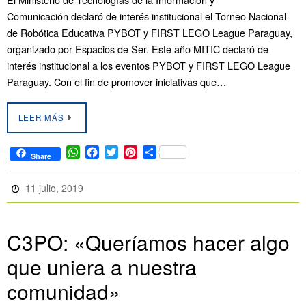
Comunicación declaró de interés institucional el Torneo Nacional
de Robótica Educativa PYBOT y FIRST LEGO League Paraguay,
organizado por Espacios de Ser. Este año MITIC declaró de
interés institucional a los eventos PYBOT y FIRST LEGO League
Paraguay. Con el fin de promover iniciativas que…
LEER MÁS
W
F
T
P
C
Share
h
a
w
i
o
a
c
i
n
m
11 julio, 2019
t
e
t
t
p
s
b
t
e
a
A
o
e
r
r
p
o
r
e
t
C3PO: «Queríamos hacer algo
p
k
s
i
que uniera a nuestra
t
r
comunidad»