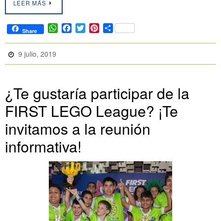
LEER MÁS
W
F
T
P
C
Share
h
a
w
i
o
a
c
i
n
m
9 julio, 2019
t
e
t
t
p
s
b
t
e
a
A
o
e
r
r
p
o
r
e
t
¿Te gustaría participar de la
p
k
s
i
FIRST LEGO League? ¡Te
t
r
invitamos a la reunión
informativa!