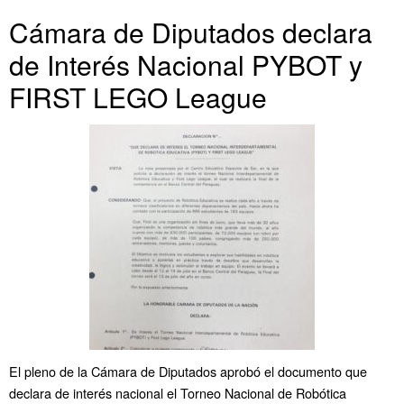
A
o
e
r
r
p
o
r
e
t
Cámara de Diputados declara
p
k
s
i
de Interés Nacional PYBOT y
t
r
FIRST LEGO League
El pleno de la Cámara de Diputados aprobó el documento que
declara de interés nacional el Torneo Nacional de Robótica