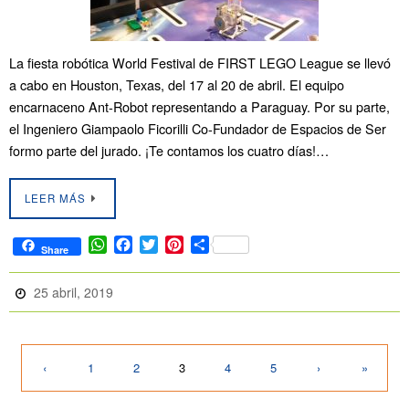
La fiesta robótica World Festival de FIRST LEGO League se llevó
a cabo en Houston, Texas, del 17 al 20 de abril. El equipo
encarnaceno Ant-Robot representando a Paraguay. Por su parte,
el Ingeniero Giampaolo Ficorilli Co-Fundador de Espacios de Ser
formo parte del jurado. ¡Te contamos los cuatro días!…
LEER MÁS
W
F
T
P
C
Share
h
a
w
i
o
a
c
i
n
m
25 abril, 2019
t
e
t
t
p
s
b
t
e
a
A
o
e
r
r
p
o
r
e
t
‹
1
2
3
4
5
›
»
p
k
s
i
t
r