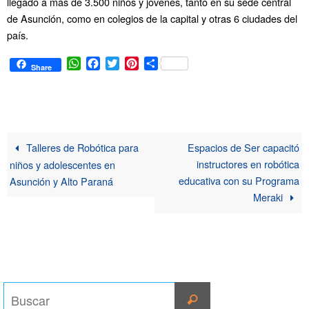
llegado a más de 3.500 niños y jóvenes, tanto en su sede central
de Asunción, como en colegios de la capital y otras 6 ciudades del
país.
W
F
T
P
C
Share
h
a
w
i
o
a
c
i
n
m
t
e
t
t
p
s
b
t
e
a
A
o
e
r
r
p
o
r
e
t
Talleres de Robótica para
Espacios de Ser capacitó
p
k
s
i
instructores en robótica
niños y adolescentes en
t
r
educativa con su Programa
Asunción y Alto Paraná
Meraki