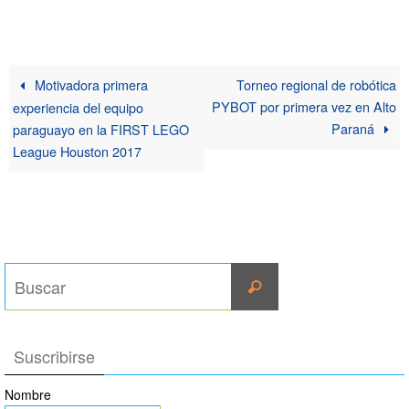
a
c
i
n
m
t
e
t
t
p
s
b
t
e
a
A
o
e
r
r
p
o
r
e
t
Motivadora primera
Torneo regional de robótica
p
k
s
i
PYBOT por primera vez en Alto
experiencia del equipo
t
r
Paraná
paraguayo en la FIRST LEGO
League Houston 2017
Suscribirse
Nombre