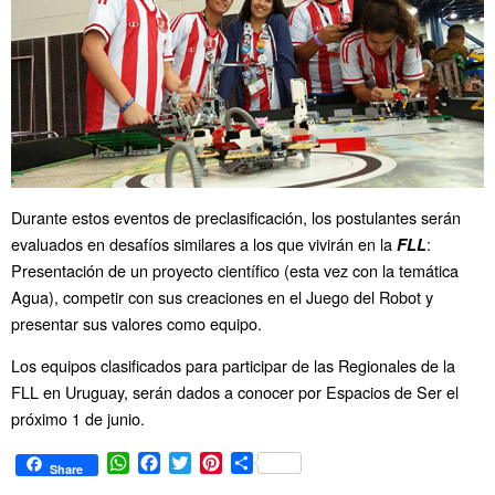
Durante estos eventos de preclasificación, los postulantes serán
evaluados en desafíos similares a los que vivirán en la
:
FLL
Presentación de un proyecto científico (esta vez con la temática
Agua), competir con sus creaciones en el Juego del Robot y
presentar sus valores como equipo.
Los equipos clasificados para participar de las Regionales de la
FLL en Uruguay, serán dados a conocer por Espacios de Ser el
próximo 1 de junio.
W
F
T
P
C
Share
h
a
w
i
o