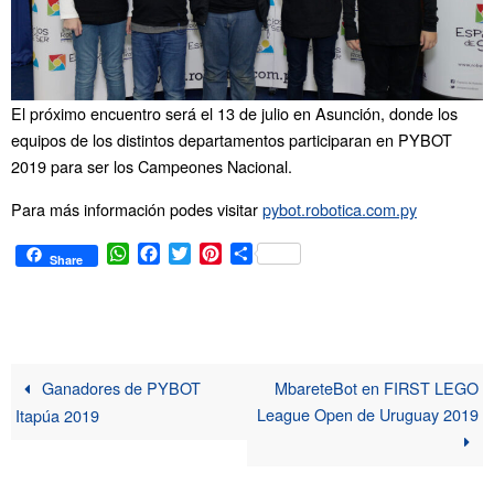
El próximo encuentro será el 13 de julio en Asunción, donde los
equipos de los distintos departamentos participaran en PYBOT
2019 para ser los Campeones Nacional.
Para más información podes visitar
pybot.robotica.com.py
W
F
T
P
C
Share
h
a
w
i
o
a
c
i
n
m
t
e
t
t
p
s
b
t
e
a
A
o
e
r
r
p
o
r
e
t
Ganadores de PYBOT
MbareteBot en FIRST LEGO
p
k
s
i
League Open de Uruguay 2019
Itapúa 2019
t
r